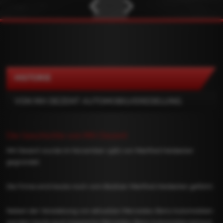
HISTORIE
VON MH DEZENT AUTOMOBIL­VEREDELUNG
Die Geschichte von MH Dezent
MH Dezent wurde im November 1982 von Manfred Heidacker
gegründet.
Die Firma wird heute noch vom Besitzer Manfred Heidacker geführt.
Neben der Veredelung von aktuellen Mercedes-Benz Automobilen
werden heute auch klassische Mercedes-Benz Automobile betreut.