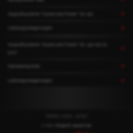
Auspuffsysteme "Sound and Power" (SL 63)
Leistungssteigerungen
Auspuffsysteme "Sound and Power" (SL 350 bis SL
500)
Fahrwerktechnik
Leistungssteigerungen
Telefon: 02162 - 32 647
E-Mail:
info@mh-dezent.de