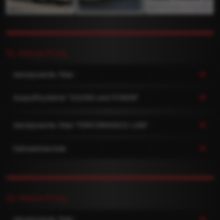
SL-Klasse R 129
Aerodynamik-Teile
Auspuffsysteme "SOUND and POWER"
Aerodynamik-Teile "PERFORMANCE-LINE"
Fahrwerktechnik
SL-Klasse R 230
Aerodynamik-Teile